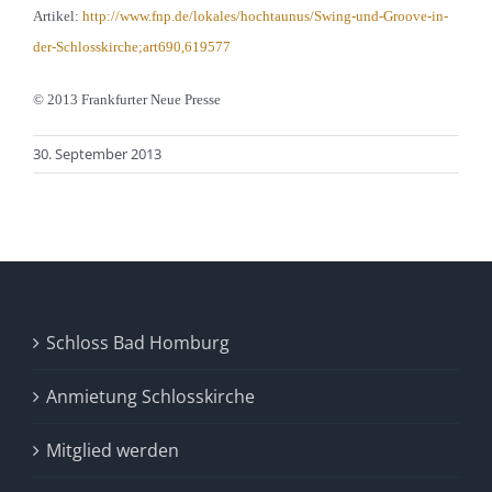
Artikel:
http://www.fnp.de/lokales/hochtaunus/Swing-und-Groove-in-
der-Schlosskirche;art690,619577
© 2013 Frankfurter Neue Presse
30. September 2013
Schloss Bad Homburg
Anmietung Schlosskirche
Mitglied werden